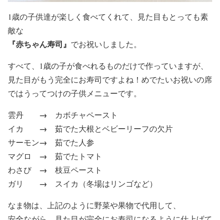
1歳の子供達が楽しく食べてくれて、見た目もとっても素
敵な
『赤ちゃん寿司』
でお祝いしました。
すべて、
1歳の子が食べれるものだけで作っています
が、
見た目がもう完全にお寿司ですよね！めでたいお祝いの席
ではうってつけの子供メニューです。
→
雲丹
カボチャペースト
→
イカ
茹でた大根とベビーリーフの欠片
→
サーモン
茹でた人参
→
マグロ
茹でたトマト
→
わさび
枝豆ペースト
→
ガリ
スイカ（冬場はリンゴなど）
なま物は、上記のように野菜や果物で代用
して、
安全ながら、見た目が完全にお寿司になるように仕上げて