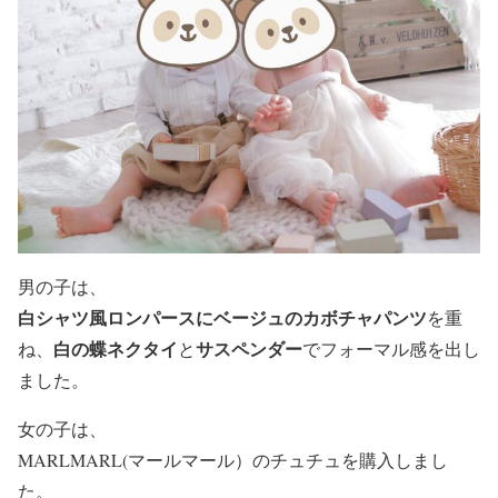
男の子は、
白シャツ風ロンパースにベージュのカボチャパンツ
を重
白の蝶ネクタイ
サスペンダー
ね、
と
でフォーマル感を出し
ました。
女の子は、
MARLMARL(マールマール）のチュチュ
を購入しまし
た。