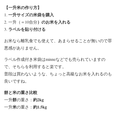
【一升米の作り方】
一升サイズの米袋を購入
）
のお米を入れる
一升（＝10合分
ラベルを貼り付ける
お米なら離乳食でも使えて、あまらせることが無い
ので罪
悪感がありません。
ラベル作成付き米袋はminneなどでも売られていますの
で、そちらを利用すると楽です。
普段は買わないような、
ちょっと高級なお米を入れるのも
良いですね
。
餅と米の重さ比較
餅
約2kg
一升
の重さ：
米
約1.5kg
一升
の重さ：