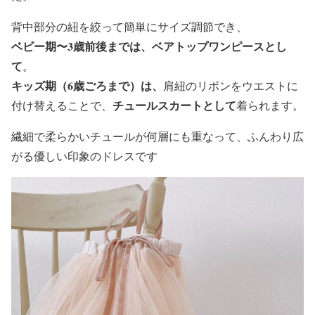
背中部分の紐を絞って簡単にサイズ調節でき、
ベビー期〜3歳前後までは、
ベアトップワンピース
とし
て
。
キッズ期（6歳ごろまで）は、
肩紐のリボンをウエストに
チュールスカート
として
付け替えることで、
着られます。
繊細で柔らかいチュールが何層にも重なって、ふんわり広
がる優しい印象のドレスです