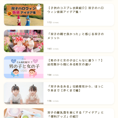
【子供のコスプレ衣装紹介】双子のハロ
ウィン仮装アイデア集！
172
views
「双子の親で良かった」と感じる双子の
メリット
165
views
【男の子と女の子はこんなに違う！？】
幼児期から既にある男女の違い
164
views
「双子あるある」壮絶育児から、ほっこ
り系まで【歩くまで編】
156
views
双子の離乳食を楽にする「アイデア」と
「便利グッズ」の紹介