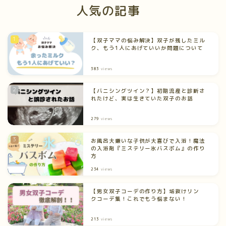
人気の記事
【双子ママの悩み解決】双子が残したミル
ク、もう1人にあげていいか問題について
383
views
【バニシングツイン？】初期流産と診断さ
れたけど、実は生きていた双子のお話
279
views
お風呂大嫌いな子供が大喜びで入浴！魔法
の入浴剤『ミステリー氷バスボム』の作り
方
234
views
【男女双子コーデの作り方】垢抜けリン
クコーデ集！これでもう悩まない！
213
views