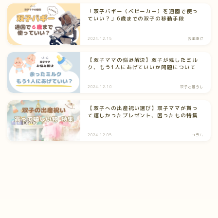
「双子バギー（ベビーカー）を通園で使っ
ていい？」6歳までの双子の移動手段
2024.12.15
お出掛け
【双子ママの悩み解決】双子が残したミル
ク、もう1人にあげていいか問題について
2024.12.10
双子と暮らし
【双子への出産祝い選び】双子ママが貰っ
て嬉しかったプレゼント、困ったもの特集
2024.12.05
コラム