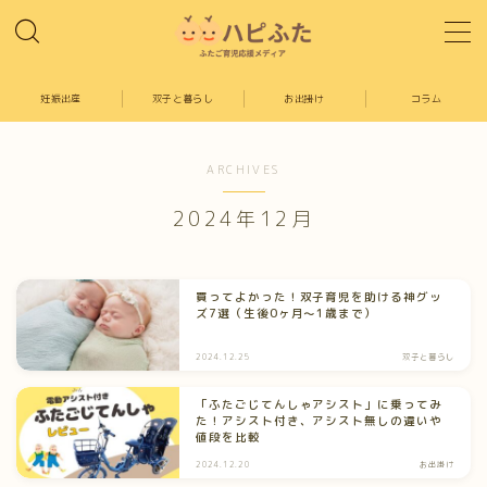
MENU
妊娠出産
双子と暮らし
お出掛け
コラム
ホーム
ARCHIVES
出産妊娠
2024年12月
双子と暮らし
買ってよかった！双子育児を助ける神グッ
ズ7選（生後0ヶ月〜1歳まで）
お出掛け
2024.12.25
双子と暮らし
コラム
「ふたごじてんしゃアシスト」に乗ってみ
た！アシスト付き、アシスト無しの違いや
値段を比較
記事一覧
2024.12.20
お出掛け