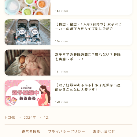
155
views
【横型・縦型・1人用2台持ち】双子ベビ
ーカーの選び方をタイプ別にご紹介！
134
views
双子ママの睡眠時間は？寝れない？睡眠
を実態レポート！
131
views
【双子妊娠中あるある】双子妊娠は出産
前からこんなに大変です！
128
views
HOME
2024年
12月
＞
＞
運営者情報
プライバシーポリシー
お問い合わせ