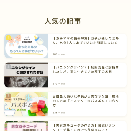
人気の記事
【双子ママの悩み解決】双子が残したミル
ク、もう1人にあげていいか問題について
383
views
【バニシングツイン？】初期流産と診断さ
れたけど、実は生きていた双子のお話
279
views
お風呂大嫌いな子供が大喜びで入浴！魔法
の入浴剤『ミステリー氷バスボム』の作り
方
234
views
【男女双子コーデの作り方】垢抜けリン
クコーデ集！これでもう悩まない！