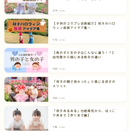
213
views
【子供のコスプレ衣装紹介】双子のハロ
ウィン仮装アイデア集！
172
views
【男の子と女の子はこんなに違う！？】
幼児期から既にある男女の違い
165
views
「双子の親で良かった」と感じる双子の
メリット
165
views
「双子あるある」壮絶育児から、ほっこ
り系まで【歩くまで編】
156
views