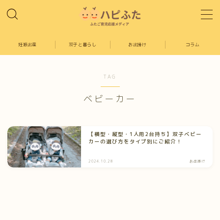
MENU
妊娠出産
双子と暮らし
お出掛け
コラム
ホーム
TAG
出産妊娠
ベビーカー
双子と暮らし
【横型・縦型・1人用2台持ち】双子ベビー
カーの選び方をタイプ別にご紹介！
お出掛け
2024.10.28
お出掛け
コラム
記事一覧